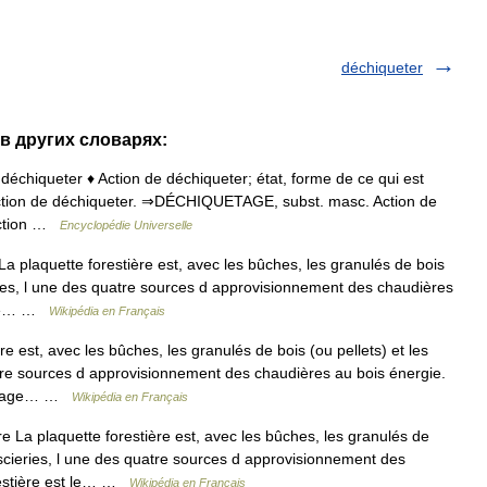
déchiqueter
 в других словарях:
 déchiqueter ♦ Action de déchiqueter; état, forme de ce qui est
ction de déchiqueter. ⇒DÉCHIQUETAGE, subst. masc. Action de
 action …
Encyclopédie Universelle
a plaquette forestière est, avec les bûches, les granulés de bois
ries, l une des quatre sources d approvisionnement des chaudières
t le… …
Wikipédia en Français
e est, avec les bûches, les granulés de bois (ou pellets) et les
tre sources d approvisionnement des chaudières au bois énergie.
broyage… …
Wikipédia en Français
e La plaquette forestière est, avec les bûches, les granulés de
 scieries, l une des quatre sources d approvisionnement des
restière est le… …
Wikipédia en Français