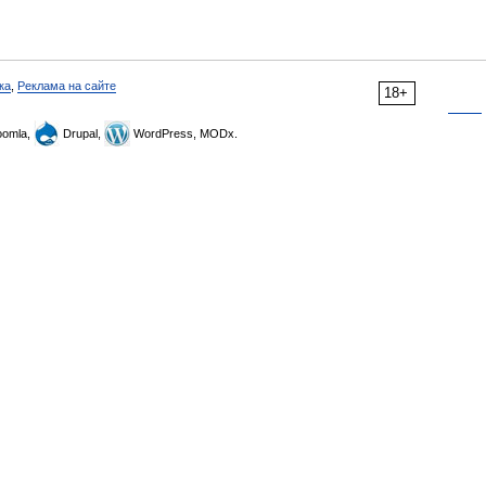
ка
,
Реклама на сайте
18+
omla,
Drupal,
WordPress, MODx.