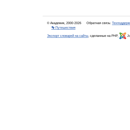
© Академик, 2000-2026
Обратная связь:
Техподдерж
👣 Путешествия
Экспорт словарей на сайты
, сделанные на PHP,
Jo