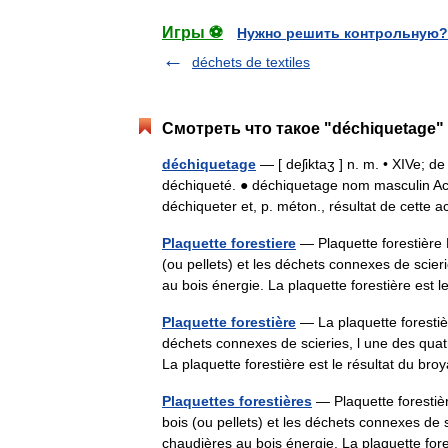
Игры ⚽
Нужно решить контрольную?
déchets de textiles
Смотреть что такое "déchiquetage"
déchiquetage
— [ deʃiktaʒ ] n. m. • XIVe; de
déchiqueté. ● déchiquetage nom masculin A
déchiqueter et, p. méton., résultat de cette
Plaquette forestiere
— Plaquette forestière L
(ou pellets) et les déchets connexes de scie
au bois énergie. La plaquette forestière es
Plaquette forestière
— La plaquette forestièr
déchets connexes de scieries, l une des qua
La plaquette forestière est le résultat du 
Plaquettes forestières
— Plaquette forestièr
bois (ou pellets) et les déchets connexes de
chaudières au bois énergie. La plaquette fo