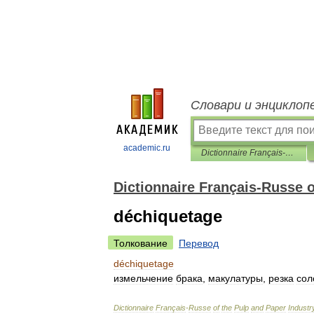
Словари и энциклоп
academic.ru
Dictionnaire Français-Russe of the Pulp and Paper Industry
Dictionnaire Français-Russe o
déchiquetage
Толкование
Перевод
déchiquetage
измельчение
брака
,
макулатуры
,
резка
со
Dictionnaire
Français
-
Russe
of
the
Pulp
and
Paper
Industr